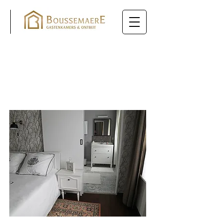
LUXE TWEEPERSOONSKAMER MET
EIGEN BADKAMER
140€ / Nacht van zo - do en 140€ op
vrijdag en zaterdag.